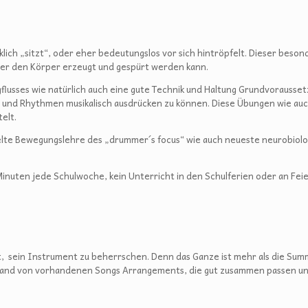
klich „sitzt“, oder eher bedeutungslos vor sich hintröpfelt. Dieser beson
ber den Körper erzeugt und gespürt werden kann.
flusses wie natürlich auch eine gute Technik und Haltung Grundvorausse
 und Rhythmen musikalisch ausdrücken zu können. Diese Übungen wie auch 
elt.
ckelte Bewegungslehre des „drummer´s focus“ wie auch neueste neurobiol
Minuten jede Schulwoche, kein Unterricht in den Schulferien oder an Fe
ht, sein Instrument zu beherrschen. Denn das Ganze ist mehr als die Su
anhand von vorhandenen Songs Arrangements, die gut zusammen passen u