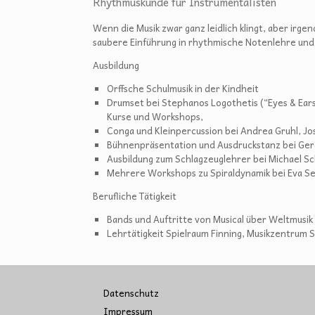
Rhythmuskunde für Instrumentalisten
Wenn die Musik zwar ganz leidlich klingt, aber irgen
saubere Einführung in rhythmische Notenlehre un
Ausbildung
Orffsche Schulmusik in der Kindheit
Drumset bei Stephanos Logothetis (“Eyes & Ear
Kurse und Workshops,
Conga und Kleinpercussion bei Andrea Gruhl, J
Bühnenpräsentation und Ausdruckstanz bei Geral
Ausbildung zum Schlagzeuglehrer bei Michael S
Mehrere Workshops zu Spiraldynamik bei Eva Se
Berufliche Tätigkeit
Bands und Auftritte von Musical über Weltmusik a
Lehrtätigkeit Spielraum Finning, Musikzentrum
Datenschutz
Impressum