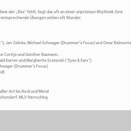
dwie der „Biss“ fehlt, liegt das oft an einer unpräzisen Rhythmik. Eine
d entsprechende Übungen wirken oft Wunder.
s”), Jan Zelinka, Michael Schwager (Drummer´s Focus) und Omar Belmonte
ose Cortijo und Günther Basmann,
d Karrer und Margherita Scaturati (“Eyes & Ears”)
chwager (Drummer´s Focus)
idl
ller Art bis Rock und Metal
 Schondorf, MLV Herrsching