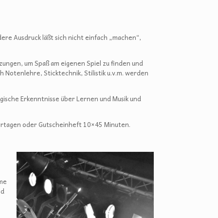
dere Ausdruck läßt sich nicht einfach „machen“,
tzungen, um Spaß am eigenen Spiel zu finden und
Notenlehre, Sticktechnik, Stilistik u.v.m. werden
ogische Erkenntnisse über Lernen und Musik und
iertagen oder Gutscheinheft 10×45 Minuten.
mme
nd