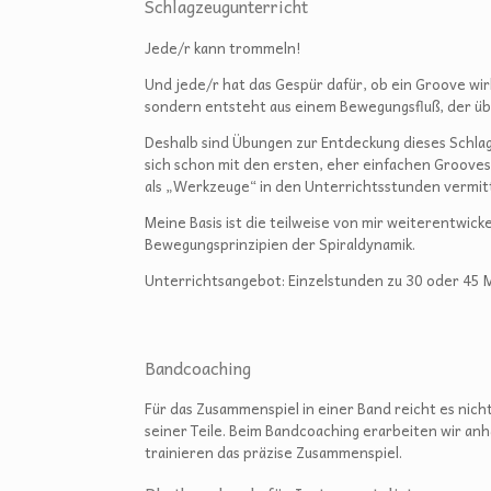
Schlagzeugunterricht
Jede/r kann trommeln!
Und jede/r hat das Gespür dafür, ob ein Groove wir
sondern entsteht aus einem Bewegungsfluß, der ü
Deshalb sind Übungen zur Entdeckung dieses Schlag
sich schon mit den ersten, eher einfachen Grooves
als „Werkzeuge“ in den Unterrichtsstunden vermitt
Meine Basis ist die teilweise von mir weiterentwi
Bewegungsprinzipien der Spiraldynamik.
Unterrichtsangebot: Einzelstunden zu 30 oder 45 
Bandcoaching
Für das Zusammenspiel in einer Band reicht es nic
seiner Teile. Beim Bandcoaching erarbeiten wir 
trainieren das präzise Zusammenspiel.